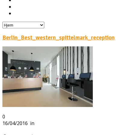
Hoteller
Byg din egen rejse!
Rejsebloggen
Berlin_Best_western_spittelmark_reception
0
16/04/2016
in