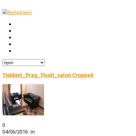
Hjem
Rejser
Hoteller
Byg din egen rejse!
Rejsebloggen
Tjekkiet_Prag_Tivoli_salon Cropped
0
04/06/2016
in