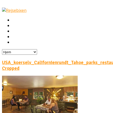
Hjem
Rejser
Hoteller
Byg din egen rejse!
Rejsebloggen
USA_koerselv_Californienrundt_Tahoe_parks_resta
Cropped