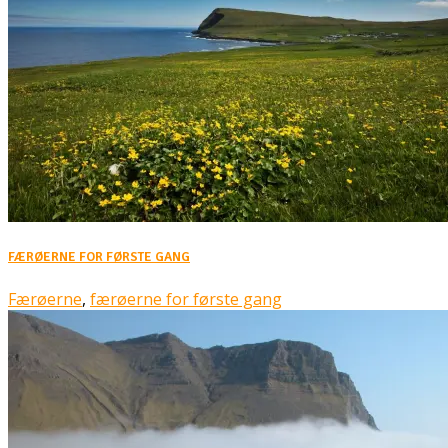
FÆRØERNE FOR FØRSTE GANG
Færøerne
,
færøerne for første gang