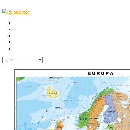
Hjem
Rejser
Hoteller
Byg din egen rejse!
Rejsebloggen