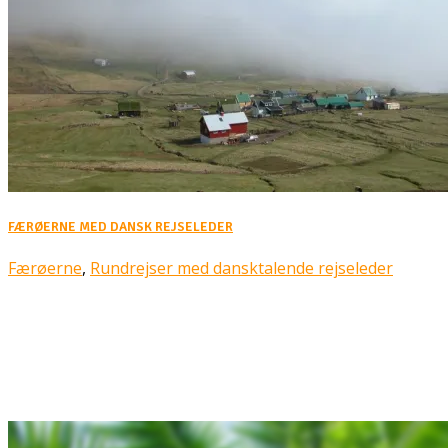
FÆRØERNE MED DANSK REJSELEDER
Færøerne
,
Rundrejser med dansktalende rejseleder
Rejsebixen.com © 2026
Hjem
Tours
Blog
Gallery