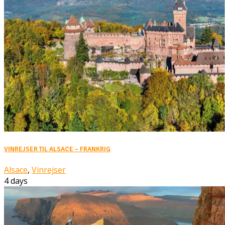
VINREJSER TIL ALSACE – FRANKRIG
Alsace
,
Vinrejser
4 days