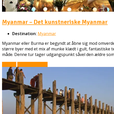
Myanmar – Det kunstneriske Myanmar
Destination:
Myanmar
Myanmar eller Burma er begyndt at åbne sig mod omverdene
større byer med et mix af munke klædt i gult, fantastiske 
måde. Denne tur tager udgangspunkt såvel den ældre som de
Book nu
Stil et spørgsmål