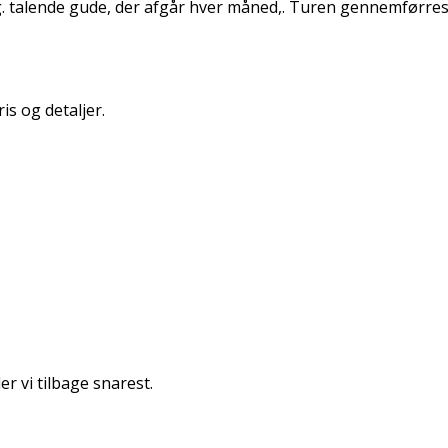
. talende gude, der afgår hver måned,. Turen gennemførres
is og detaljer.
r vi tilbage snarest.