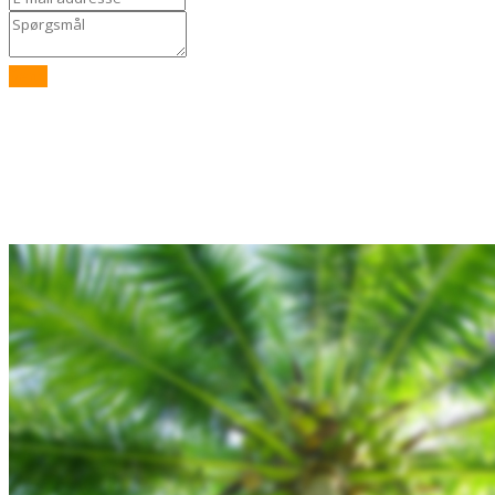
Send
Rejsebixen.com © 2026
Hjem
Tours
Blog
Gallery