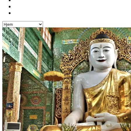
Hoteller
Byg din egen rejse!
Rejsebloggen