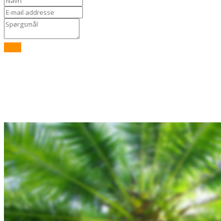
Send
Rejsebixen.com © 2026
Hjem
Tours
Blog
Gallery