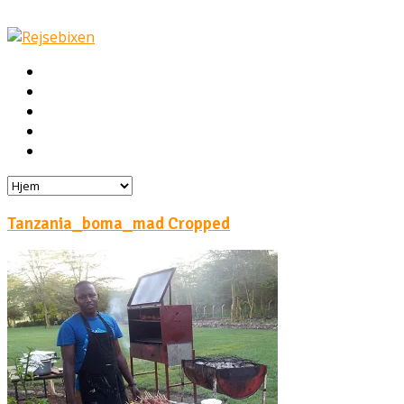
Hjem
Rejser
Hoteller
Byg din egen rejse!
Rejsebloggen
Tanzania_boma_mad Cropped