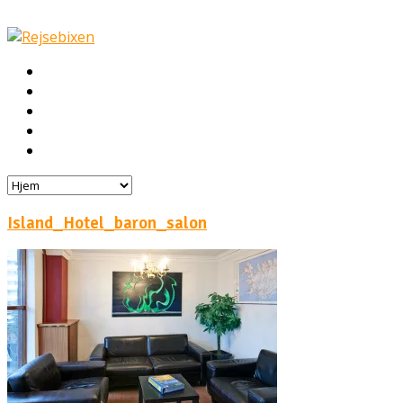
Hjem
Rejser
Hoteller
Byg din egen rejse!
Rejsebloggen
Island_Hotel_baron_salon