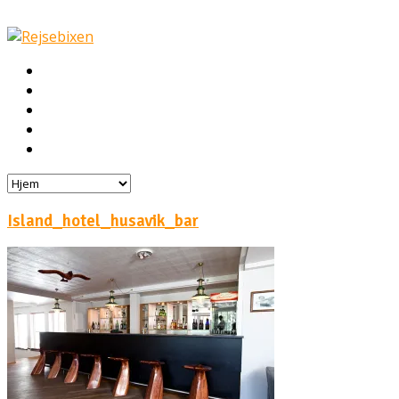
Hjem
Rejser
Hoteller
Byg din egen rejse!
Rejsebloggen
Island_hotel_husavik_bar