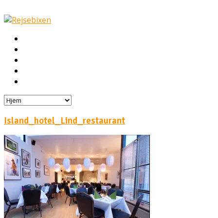
Hjem
Rejser
Hoteller
Byg din egen rejse!
Rejsebloggen
Island_hotel_Lind_restaurant