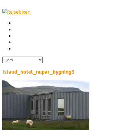
Hjem
Rejser
Hoteller
Byg din egen rejse!
Rejsebloggen
Island_hotel_nupar_bygning3