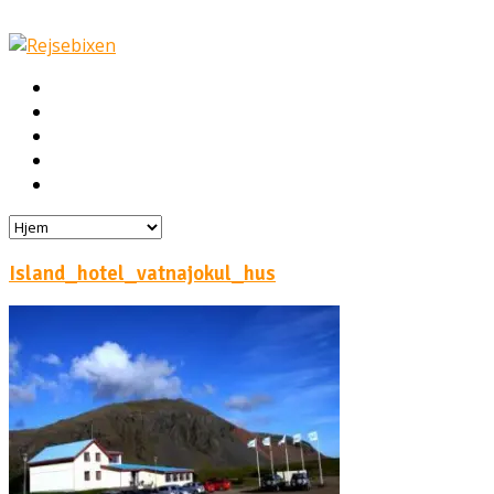
Hjem
Rejser
Hoteller
Byg din egen rejse!
Rejsebloggen
Island_hotel_vatnajokul_hus