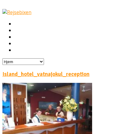
Hjem
Rejser
Hoteller
Byg din egen rejse!
Rejsebloggen
Island_hotel_vatnajokul_reception