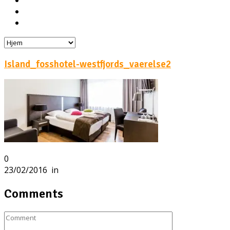
Hoteller
Byg din egen rejse!
Rejsebloggen
Island_fosshotel-westfjords_vaerelse2
0
23/02/2016
in
Comments