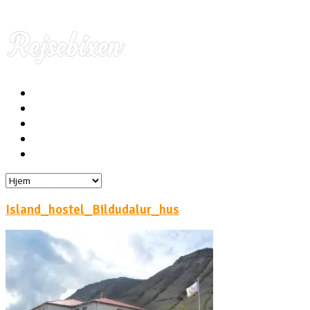
Hjem
Rejser
Hoteller
Byg din egen rejse!
Rejsebloggen
Island_hostel_Bildudalur_hus