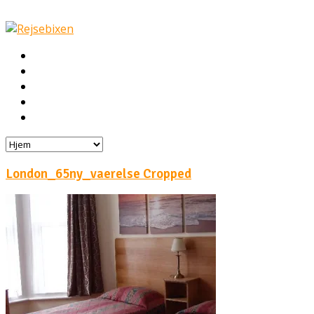
Hjem
Rejser
Hoteller
Byg din egen rejse!
Rejsebloggen
London_65ny_vaerelse Cropped