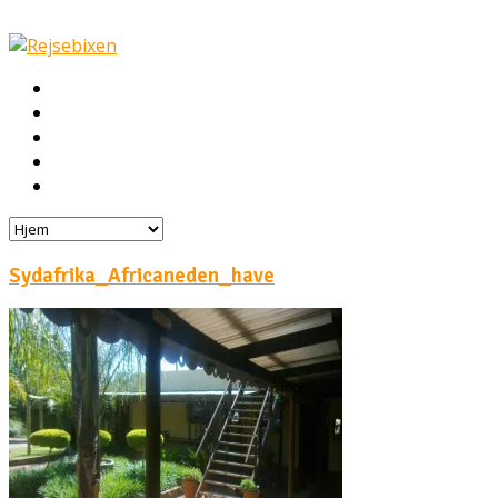
Hjem
Rejser
Hoteller
Byg din egen rejse!
Rejsebloggen
Sydafrika_Africaneden_have