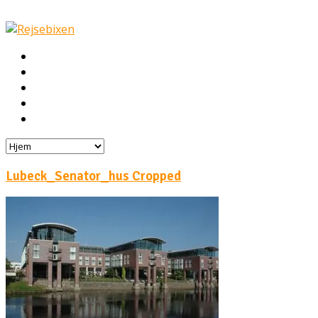
Hjem
Rejser
Hoteller
Byg din egen rejse!
Rejsebloggen
Lubeck_Senator_hus Cropped