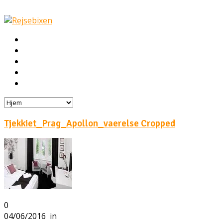
Hjem
Rejser
Hoteller
Byg din egen rejse!
Rejsebloggen
Tjekkiet_Prag_Apollon_vaerelse Cropped
0
04/06/2016
in