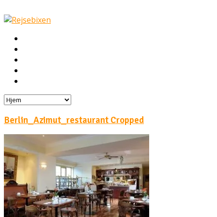
Hjem
Rejser
Hoteller
Byg din egen rejse!
Rejsebloggen
Berlin_Azimut_restaurant Cropped