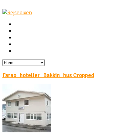
Hjem
Rejser
Hoteller
Byg din egen rejse!
Rejsebloggen
Farao_hoteller_Bakkin_hus Cropped