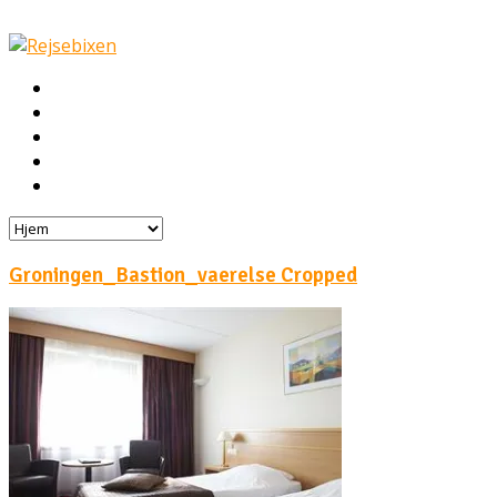
Hjem
Rejser
Hoteller
Byg din egen rejse!
Rejsebloggen
Groningen_Bastion_vaerelse Cropped