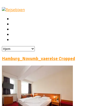
Hjem
Rejser
Hoteller
Byg din egen rejse!
Rejsebloggen
Hamburg_Novumb_vaerelse Cropped