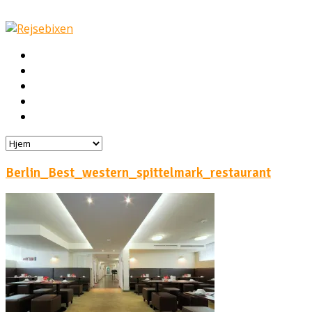
Hjem
Rejser
Hoteller
Byg din egen rejse!
Rejsebloggen
Berlin_Best_western_spittelmark_restaurant