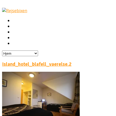
Hjem
Rejser
Hoteller
Byg din egen rejse!
Rejsebloggen
Island_hotel_blafell_vaerelse.2