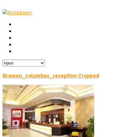
Hjem
Rejser
Hoteller
Byg din egen rejse!
Rejsebloggen
Bremen_columbus_reception Cropped