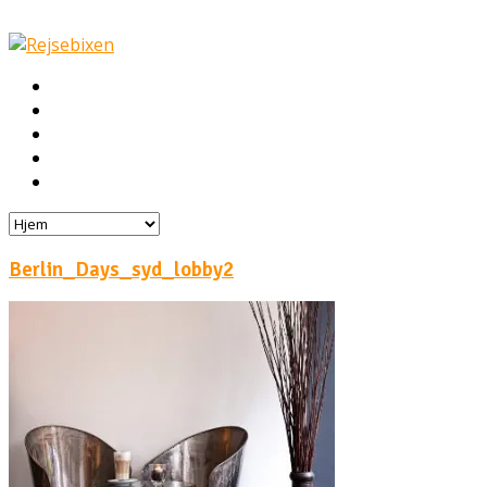
Hjem
Rejser
Hoteller
Byg din egen rejse!
Rejsebloggen
Berlin_Days_syd_lobby2