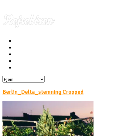
Hjem
Rejser
Hoteller
Byg din egen rejse!
Rejsebloggen
Berlin_Delta_stemning Cropped