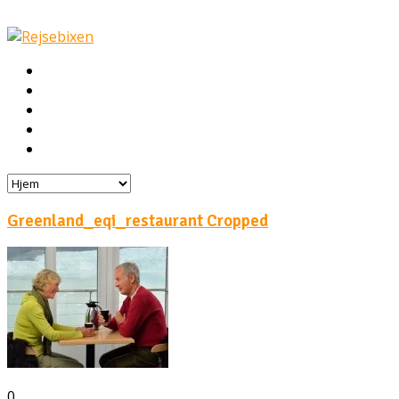
Hjem
Rejser
Hoteller
Byg din egen rejse!
Rejsebloggen
Greenland_eqi_restaurant Cropped
0