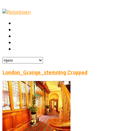
Hjem
Rejser
Hoteller
Byg din egen rejse!
Rejsebloggen
London_Grange_stemning Cropped