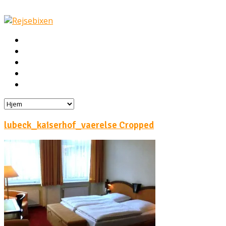
Hjem
Rejser
Hoteller
Byg din egen rejse!
Rejsebloggen
lubeck_kaiserhof_vaerelse Cropped