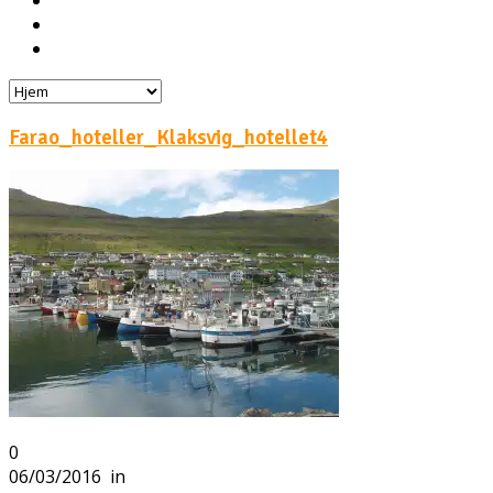
Hoteller
Byg din egen rejse!
Rejsebloggen
Farao_hoteller_Klaksvig_hotellet4
0
06/03/2016
in