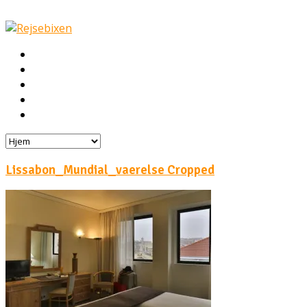
Hjem
Rejser
Hoteller
Byg din egen rejse!
Rejsebloggen
Lissabon_Mundial_vaerelse Cropped