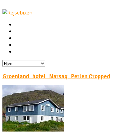
Hjem
Rejser
Hoteller
Byg din egen rejse!
Rejsebloggen
Groenland_hotel_Narsaq_Perlen Cropped