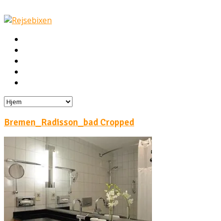
Hjem
Rejser
Hoteller
Byg din egen rejse!
Rejsebloggen
Bremen_Radisson_bad Cropped