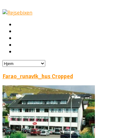
Hjem
Rejser
Hoteller
Byg din egen rejse!
Rejsebloggen
Farao_runavik_hus Cropped