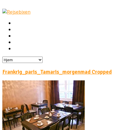
Hjem
Rejser
Hoteller
Byg din egen rejse!
Rejsebloggen
Frankrig_paris_Tamaris_morgenmad Cropped