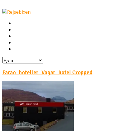
Hjem
Rejser
Hoteller
Byg din egen rejse!
Rejsebloggen
Farao_hoteller_Vagar_hotel Cropped