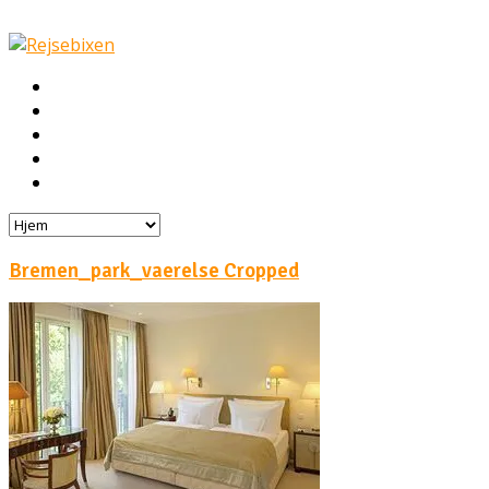
Hjem
Rejser
Hoteller
Byg din egen rejse!
Rejsebloggen
Bremen_park_vaerelse Cropped