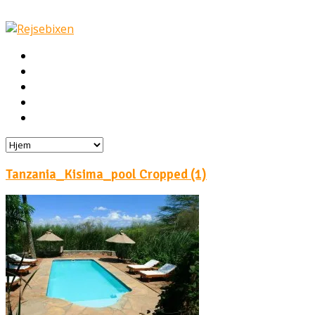
Hjem
Rejser
Hoteller
Byg din egen rejse!
Rejsebloggen
Tanzania_Kisima_pool Cropped (1)