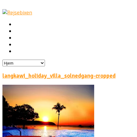
Hjem
Rejser
Hoteller
Byg din egen rejse!
Rejsebloggen
langkawi_holiday_villa_solnedgang-cropped