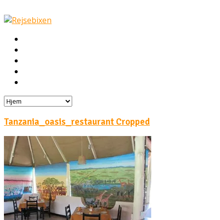
Hjem
Rejser
Hoteller
Byg din egen rejse!
Rejsebloggen
Tanzania_oasis_restaurant Cropped