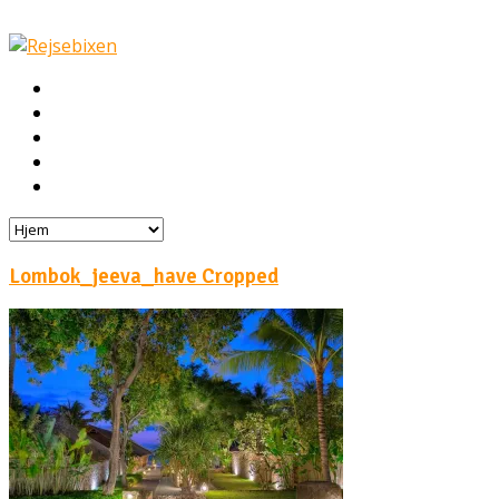
Hjem
Rejser
Hoteller
Byg din egen rejse!
Rejsebloggen
Lombok_jeeva_have Cropped