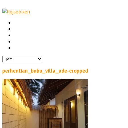
Hjem
Rejser
Hoteller
Byg din egen rejse!
Rejsebloggen
perhentian_bubu_villa_ude-cropped