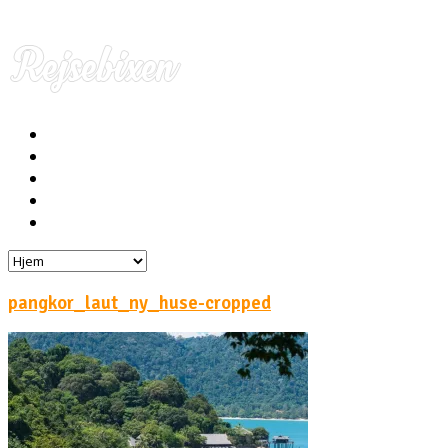
Hjem
Rejser
Hoteller
Byg din egen rejse!
Rejsebloggen
pangkor_laut_ny_huse-cropped