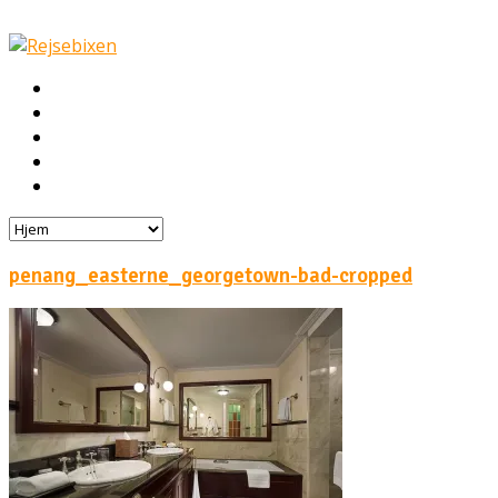
Hjem
Rejser
Hoteller
Byg din egen rejse!
Rejsebloggen
penang_easterne_georgetown-bad-cropped