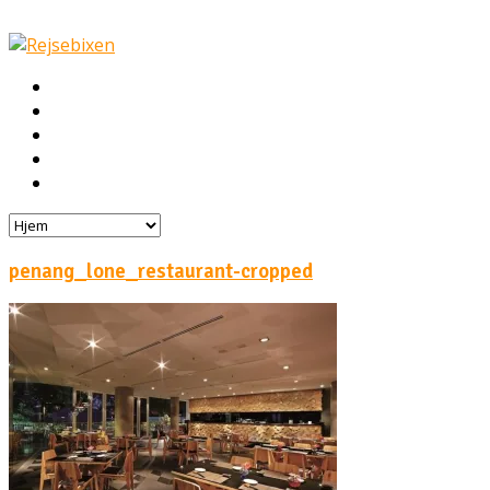
Hjem
Rejser
Hoteller
Byg din egen rejse!
Rejsebloggen
penang_lone_restaurant-cropped