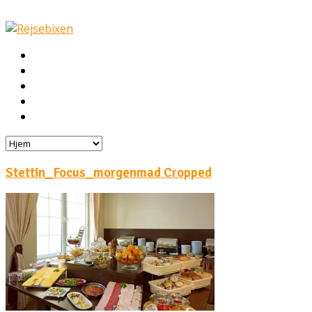
Hjem
Rejser
Hoteller
Byg din egen rejse!
Rejsebloggen
Stettin_Focus_morgenmad Cropped