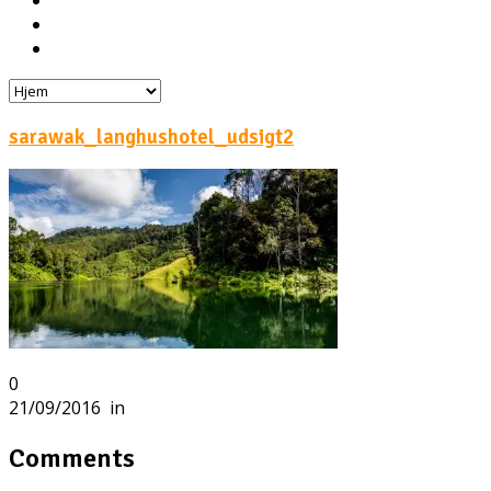
Hoteller
Byg din egen rejse!
Rejsebloggen
sarawak_langhushotel_udsigt2
0
21/09/2016
in
Comments