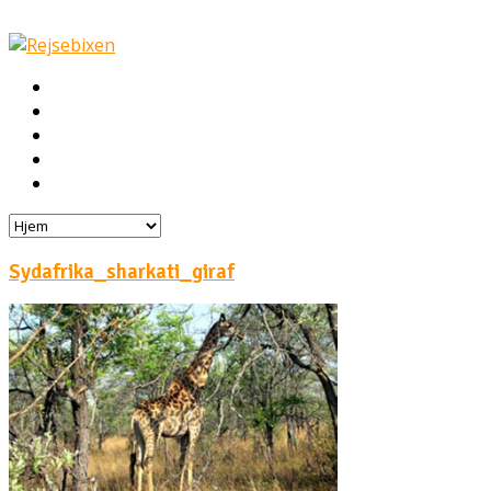
Hjem
Rejser
Hoteller
Byg din egen rejse!
Rejsebloggen
Sydafrika_sharkati_giraf